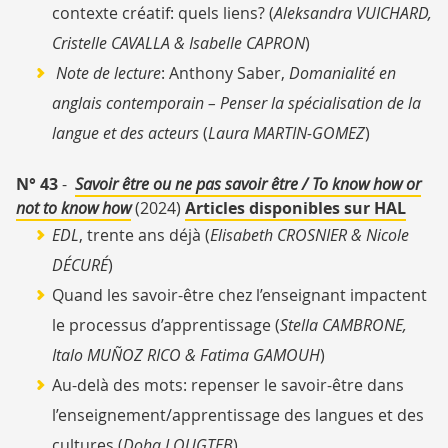
contexte créatif: quels liens? (
Aleksandra VUICHARD,
Cristelle CAVALLA & Isabelle CAPRON
)
Note de lecture
:
Anthony Saber,
Domanialité en
anglais contemporain – Penser la spécialisation de la
langue et des acteurs
(
Laura MARTIN-GOMEZ
)
N° 43
-
Savoir être ou ne pas savoir être / To know how or
not to know how
(2024)
Articles disponibles sur HAL
EDL
, trente ans déjà (
Elisabeth CROSNIER & Nicole
DÉCURÉ
)
Quand les savoir-être chez l’enseignant impactent
le processus d’apprentissage (
Stella CAMBRONE,
Italo MUÑOZ RICO & Fatima GAMOUH
)
Au-delà des mots: repenser le savoir-être dans
l’enseignement/apprentissage des langues et des
cultures (
Doha LOUGTEB
)