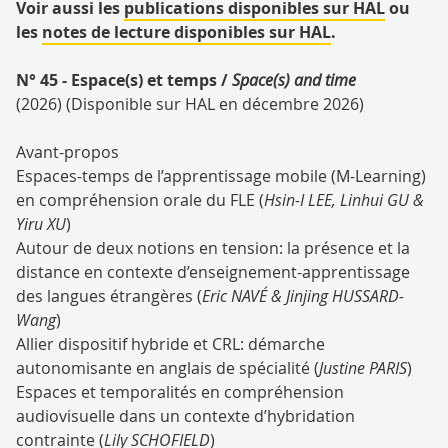
NUMÉROS
Voir aussi les
publications disponibles sur HAL
ou
PUBLIÉS
les
notes de lecture disponibles sur HAL
.
D'EDL
N° 45 - Espace(s) et temps /
Space(s) and time
(2026)
(Disponible sur HAL en décembre 2026)
Avant-propos
Espaces-temps de l’apprentissage mobile (M-Learning)
en compréhension orale du FLE (
Hsin-I LEE, Linhui GU &
Yiru XU
)
Autour de deux notions en tension: la présence et la
distance en contexte d’enseignement-apprentissage
des langues étrangères (
Eric NAVÉ & Jinjing HUSSARD-
Wang
)
Allier dispositif hybride et CRL: démarche
autonomisante en anglais de spécialité (
Justine PARIS
)
Espaces et temporalités en compréhension
audiovisuelle dans un contexte d’hybridation
contrainte (
Lily SCHOFIELD
)