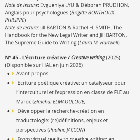
Note de lecture
:
Evgueniya LYU & Déborah PRUDHON,
Anglais pour psychologues (
Brigitte BONTHOUX-
PHILIPPE
)
Note de lecture
:
Jill BARTON & Rachel H. SMITH, The
Handbook for the New Legal Writer and Jill BARTON,
The Supreme Guide to Writing (
Laura M. Hartwell
)
N° 45 - L'écriture créative /
Creative writing
(2025)
(Disponible sur HAL en juin 2026)
Avant-propos
Ecriture poétique créative: un catalyseur pour
l’interculturel et l’expression en classe de FLE au
Maroc (
Elmehdi ELMAOULOUE)
Développer la recherche-création en
traductologie: (re)définitions, enjeux et
perspectives (
Pauline JACCON
)
From virtual reality to creative writing: an