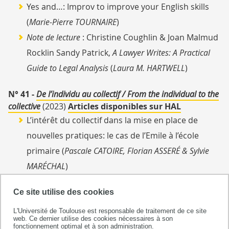
Yes and…: Improv to improve your English skills
(
Marie-Pierre TOURNAIRE
)
Note de lecture
: Christine Coughlin & Joan Malmud
Rocklin Sandy Patrick,
A Lawyer Writes: A Practical
Guide to Legal Analysis
(
Laura M. HARTWELL
)
N° 41 -
De l’individu au collectif / From the individual to the
collective
(2023)
Articles disponibles sur HAL
L’intérêt du collectif dans la mise en place de
nouvelles pratiques: le cas de l’Emile à l’école
primaire (
Pascale CATOIRE, Florian ASSERÉ & Sylvie
MARÉCHAL
)
Le coenseignement pour la formation de futurs
Ce site utilise des cookies
enseignants de FLE (
Charlotte DEJEAN
)
De la doctorante aux apprenante·s: lorsque deux
L'Université de Toulouse est responsable de traitement de ce site
web. Ce dernier utilise des cookies nécessaires à son
solitudes se rencontrent (
Marie VAUTIER
)
fonctionnement optimal et à son administration.