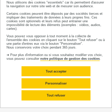
Nous utilisons des cookies "essentiels" car ils permettent d'assurer
Profils des référentiels du BUT pour un
la navigation sur notre site web et de mesurer son audience.
accompagnement de l’enseignement de l’anglais
Certains cookies peuvent être déposés par des sociétés tierces et
impliquer des traitements de données à leurs propres fins. Ces
(
Chrysta PÉLISSIER
)
cookies sont optionnels et leurs refus peut entrainer une
impossibilité de lecture des éléments (exemples : vidéos, audios,
Investissement, retours sur investissement et
cartes).
besoins de formation des professeurs de langues
Vous pouvez vous opposer à tout moment à la collecte de
l'ensemble des cookies en cliquant sur le bouton "Tout refuser" ou à
vivantes (
Rebecca STARKEY-PERRET, Frédéric
une partie d'entres eux via le bouton "Personnaliser".
Nous conservons votre choix pendant 365 jours.
CHOTARD & Marie-Claude RAYNAUD
)
➜ Pour plus d'information ou si vous souhaitez modifier vos choix,
Note de lecture
- William Grabe & Junko Yamashita,
vous pouvez consulter
notre politique de gestion des cookies
.
Moving from Theory to Practice
(
Irina MUKHLYNINA)
Tout accepter
Personnaliser
N° 40 -
L'authenticité / Authenticity
(2023)
Articles
disponibles sur HAL
Tout refuser
Authenticité et contextes d’enseignement de
l’anglais et du français au Canada (
Yannick