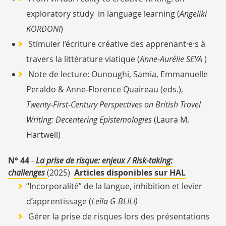
exploratory study in language learning (
Angeliki
KORDONI
)
Stimuler l’écriture créative des apprenant·e·s à
travers la littérature viatique (
Anne-Aurélie SEYA
)
Note de lecture: Ounoughi, Samia, Emmanuelle
Peraldo & Anne‑Florence Quaireau (eds.),
Twenty‑First‑Century Perspectives on British Travel
Writing: Decentering Epistemologies
(Laura M.
Hartwell)
N° 44
-
La prise de risque: enjeux / Risk-taking:
challenges
(2025)
Articles disponibles sur HAL
“Incorporalité” de la langue, inhibition et levier
d’apprentissage (
Leïla G-BLILI)
Gérer la prise de risques lors des présentations